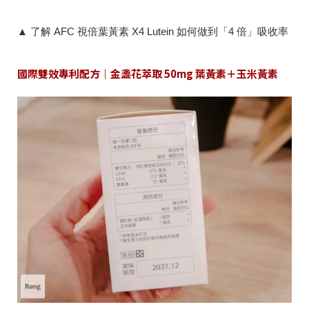
▲ 了解 AFC 視倍葉黃素 X4 Lutein 如何做到「4 倍」吸收率
國際雙效專利配方｜金盞花萃取 50mg 葉黃素＋玉米黃素