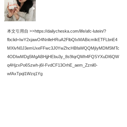
本文引用自 >>https://dailycheska.com/life/afc-lutein/?
fbclid=IwY2xjawO4NnlleHRuA2FlbQIxMABicmlkETFLbnE4
MXlvN0J3emUxeFFwc3J0YwZhcHBfaWQQMjIyMDM5MTc
4ODIwMDg5MgABHjjHEbu3y_8s9IqrQMh4FQSYXuDI6QW
q4HjzxPo6Szwh-j6I-FvdCF13OrhE_aem_Zznil0-
wfAxTpql1Wzq1Yg