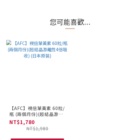
您可能喜歡...
【AFC】視倍葉黃素 60粒/
瓶 (兩個月份)(超結晶游離
性4倍吸收) (日本原裝)
NT$1,780
NT$1,980