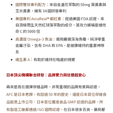
國際雙效專利配方
：來自金盞花萃取的 50mg 葉黃素與
玉米黃素，擁有 34 國研發專利
美國專利 AstaReal® 蝦紅素
：經過美國 FDA 認證、來
自頂級雨生天然紅球藻萃取的成分，其效力據稱是維他
命 C 的 5000 倍
高濃度 Omega-3 魚油
：選用嚴選深海魚種，純淨零重
金屬汙染，含有 DHA 和 EPA，是健康維持的重要神隊
友
維生素 A
：有助於維持在暗處的視覺
日本頂尖機構聯合研發｜品牌實力與信譽超安心
再來是我在選擇保健品時，非常重視的品牌背景與認證，
AFC 是日本老牌，有超過 50 年的歷史，還是日本首位保健食
品股票上市公司、日本首位獲准食品 GMP 認證的品牌，所
有製造工廠都通過 ISO 國際認證。
在日本很多百貨、藥局都