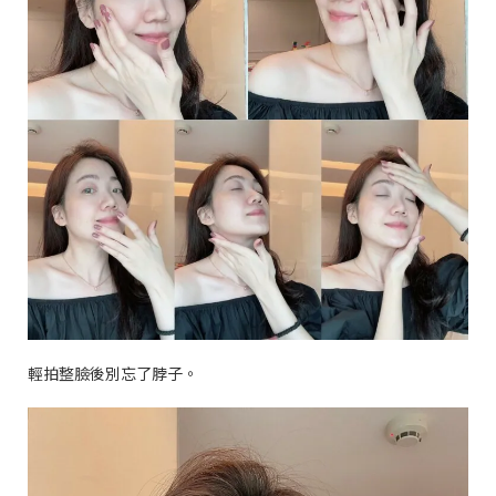
輕拍整臉後別忘了脖子。