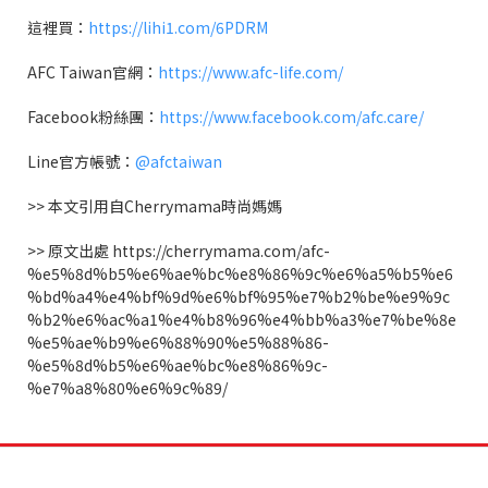
這裡買：
https://lihi1.com/6PDRM
AFC Taiwan
官網：
https://www.afc-life.com/
Facebook
粉絲團：
https://www.facebook.com/afc.care/
Line
官方帳號：
@afctaiwan
>>
本文引用自
Cherrymama
時尚媽媽
>>
原文出處
https://cherrymama.com/afc-
%e5%8d%b5%e6%ae%bc%e8%86%9c%e6%a5%b5%e6
%bd%a4%e4%bf%9d%e6%bf%95%e7%b2%be%e9%9c
%b2%e6%ac%a1%e4%b8%96%e4%bb%a3%e7%be%8e
%e5%ae%b9%e6%88%90%e5%88%86-
%e5%8d%b5%e6%ae%bc%e8%86%9c-
%e7%a8%80%e6%9c%89/