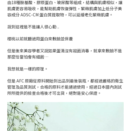
由
18
種胺基酸、膠原蛋白、玻尿酸等組成，結構與肌膚相似，讓
肌膚更容易吸收，能幫助肌膚恢復彈性，緊緻肌膚加上低分子美
容成分
ADSC-CM
蛋白質提取物，可以延緩老化緊緻肌膚。
說到這裡是不是讓人很心動
..
櫻桃以前就聽過用蛋白來敷臉並保養
但是後來美容學者又說如果蛋清沒有殺菌消毒，就拿來敷臉不是
那麼恰當怕會有細菌
…
我想就是一樣的原理。
但是
AFC
原廠從原料開始到出品到最後裝瓶，都經過嚴格的衛生
管理及品質測試，合格的原料才能通過使用，經過日本國內測試
所所提供的檢查合格後才可出貨，絕對是安心保證。