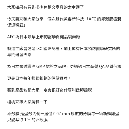
大家如果有看到櫻桃這篇文章真的太幸運了
今天要來和大家分享一個次世代美容新科技
「
AFC
的卵殼膜極潤
保濕精露」
AFC
為日本最早上市的醫學保健品製藥廠
製造工廠皆通過
ISO
國際認證，加上擁有日本預防醫學研究所的
專門研發團隊
為日本頭號獲准
GMP
認證之品牌，更通過日本商譽
QA
品質保證
更是日本每年都很暢銷的保健品牌。
聽到產品名稱大家一定會很好奇什麼叫做卵殼膜
櫻桃來跟大家解釋一下
:
卵殼膜
是蛋殼內側一層僅
0.07 mm
厚度的薄膜每一顆新鮮雞蛋
只能萃取
1%
的卵殼膜