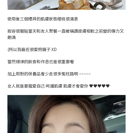
使用後三個禮拜的肌膚狀態櫻桃很滿意
妝容很服貼當天和友人聚餐一直被稱讚皮膚相較之前變的彈力又
飽滿
(
所以我最近很愛照鏡子
XD
當然規律的飲食和作息也是很重要喔
加上用對的保養品會少走很多冤枉路啊
~~~~~
女人就是要寵愛自己
呵護肌膚
肌膚才會愛你
♥♥♥♥♥