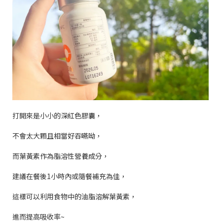
打開來是小小的深紅色膠囊，
不會太大顆且相當好吞嚥呦，
而葉黃素作為脂溶性營養成分，
建議在餐後
1
小時內或隨餐補充為佳，
這樣可以利用食物中的油脂溶解葉黃素，
進而提高吸收率
~