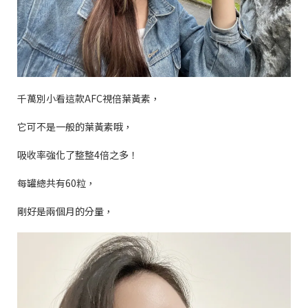
千萬別小看這款
AFC
視倍葉黃素，
它可不是一般的葉黃素哦，
吸收率強化了整整
4
倍之多！
每罐總共有
60
粒，
剛好是兩個月的分量，