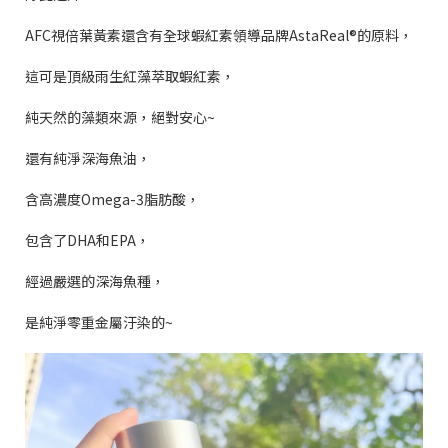
AFC
視倍葉黃素還含有全球蝦紅素領導品牌
AstaReal
®
的原料，
這可是頂級雨生紅藻萃取蝦紅素，
純天然的藻類來源，絕對安心
~
還有純淨深海魚油，
含高濃度
Omega-3
脂肪酸，
包含了
DHA
和
EPA
，
經過嚴選的深海魚種，
是純淨零重金屬汙染的
~