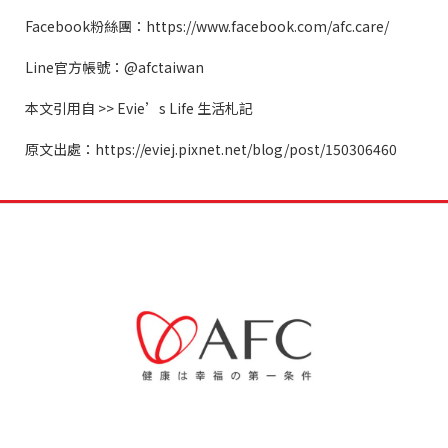
Facebook
粉絲團：
https://www.facebook.com/afc.care/
Line
官方帳號：
@afctaiwan
本文引用自
>> Evie
’
s Life
生活札記
原文出處：
https://eviej.pixnet.net/blog/post/150306460