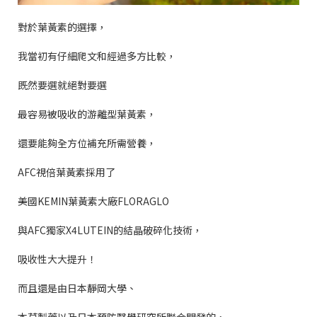
對於葉黃素的選擇，
我當初有仔細爬文和經過多方比較，
既然要選就絕對要選
最容易被吸收的游離型葉黃素，
還要能夠全方位補充所需營養，
AFC
視倍葉黃素採用了
美國
KEMIN
葉黃素大廠
FLORAGLO
與
AFC
獨家
X4LUTEIN
的結晶破碎化技術，
吸收性大大提升！
而且還是由日本靜岡大學、
本草製藥以及日本預防醫學研究所聯合開發的，