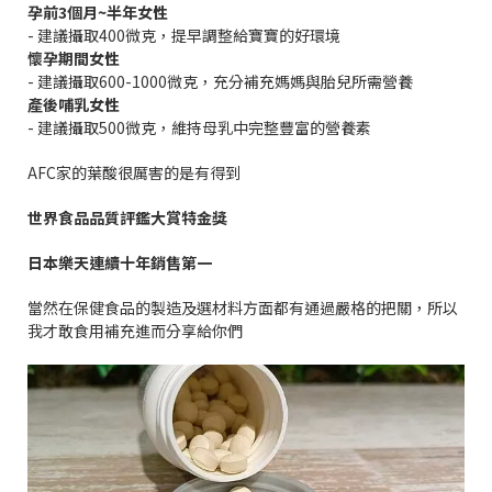
孕前
3
個月
~
半年女性
-
建議攝取
400
微克，提早調整給寶寶的好環境
懷孕期間女性
-
建議攝取
600-1000
微克，充分補充媽媽與胎兒所需營養
產後哺乳女性
-
建議攝取
500
微克，維持母乳中完整豐富的營養素
AFC
家的葉酸很厲害的是有得到
世界食品品質評鑑大賞特金獎
日本樂天連續十年銷售第一
當然在保健食品的製造及選材料方面都有通過嚴格的把關，所以
我才敢食用補充進而分享給你們