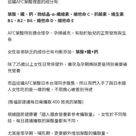
這罐
AFC
葉酸裡面的成分有
:
葉酸、鐵、鈣、微結晶
-
α
-
纖維素、維他命
C
、菸鹼素、維生素
B1
、
B2
、
B6
、維他命
D
、維他命
E
AFC
葉酸特別適合懷孕、孕婦補充，有助於胎兒的正常發育與生
長
女性容易缺乏的成份也有均衡添加，
葉酸
+
鐵
+
鈣
除了
25
歲以上女性日常保健外，備孕及孕期媽咪更是特別需要補
充營養
而且這罐
AFC
葉酸日本台灣同步販售，所以我們入手了與日本國
人女性吃的是一樣的喔，不用擔心被差別待遇
(
衛福部建議每日需攝取
400
微克的葉酸
)
根據國民健康署「國人膳食營養素參考攝取量」，女性於不同階
段，每日建議攝取的葉酸量都有不同，
尤其是懷孕期、哺乳期，更要額外增加葉酸的攝取量。