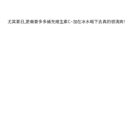
尤其夏日
,
更需要多多補充維生素
C~
加在冰水喝下去真的很清爽
!