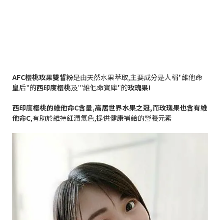
AFC
櫻桃玫果雙皙粉
是由天然水果萃取
,
主要成分是人稱
"
維他命
皇后
"
的
西印度櫻桃
及
"'
維他命寶庫
"
的
玫瑰果
!
西印度櫻桃的維他命
C
含量
,
高居世界水果之冠
,
而
玫瑰果也含有維
他命
C
,
有助於維持紅潤氣色
,
提供健康補給的營養元素