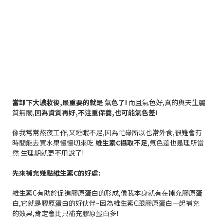
當卸下大濃妝後
,
最重要的就是
氣色了
!
而且氣色好
,
真的與天生麗
質無關
,
因為資質再好
,
不注重保養
,
也可能氣色差
!
像我常常熬夜工作
,
又睡眠不足
,
因為忙碌所以也常外食
,
很難會有
時間能去買水果慢慢切來吃
維生素
C
攝取不足
,
氣色差也是理所當
然
生理期就更不用說了
!
先來補充幾點維生素
C
的好處
:
維生素
C
有助於促進膠原蛋白的形成
,
像我本身就有在補充膠原蛋
白
,
它就是膠原蛋白的好伙伴
~
因為維生素
C
跟膠原蛋白一起補充
的效果
,
肯定會比只補充膠原蛋白多
!