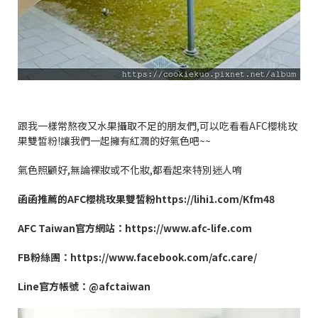
跟我一樣常熬夜又水果攝取不足的朋友們
,
可以吃看看
AFC
櫻桃玫
果雙皙粉
!
讓我們一起擁有紅潤的好氣色吧
~~
氣色照顧好
,
無論裸妝或不化妝
,
都看起來特別迷人唷
函函推薦的
AFC
櫻桃玫果雙皙粉
https://lihi1.com/Kfm48
AFC Taiwan
官方網站：
https://www.afc-life.com
FB
粉絲團：
https://www.facebook.com/afc.care/
Line
官方帳號：
@afctaiwan