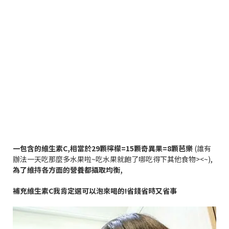
一包含的維生素
C,
相當於
29
顆檸檬
=15
顆奇異果
=8
顆芭樂
(
誰有
辦法一天吃那麼多水果啦
~
吃水果就飽了哪吃得下其他食物
><~),
為了維持各方面的營養都攝取均衡
,
補充維生素
C
我肯定選可以泡來喝的
!
省錢省時又省事