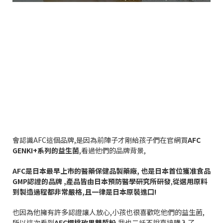
會認識
AFC
這個品牌
,
是因為前陣子才剛給孩子們在官網買
AFC
GENKI+
系列的益生菌
,
看過他們的品牌背景
,
AFC
是日本最早上市的醫藥保健品製藥廠
,
也是日本首位獲准食品
GMP
認證的品牌
,
產品皆由日本預防醫學研究所研發
,
從選用原料
到製造過程都非常嚴格
,
且一律是日本原裝進口
!
也因為他擁有許多認證讓人放心
,
小孩也很喜歡吃他們的益生菌
,
所以這次看到
AFC
櫻桃玫果雙皙粉
,
我也二話不說直接購入了