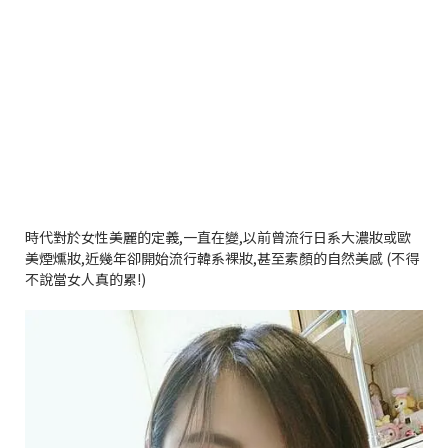
時代對於女性美麗的定義
,
一直在變
,
以前曾流行日系大濃妝或歐
美煙燻妝
,
近幾年卻開始流行韓系裸妝
,
甚至素顏的自然美感
(
不得
不說當女人真的累
!)