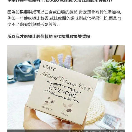
因為如果要製成可以口含或口嚼的錠狀
,
肯定還會有其他添加物
,
例如一些使味道比較香
,
或比較甜的調味劑或化學果汁粉
,
而且也
少不了黏著劑與賦形劑等等
...
所以我才選擇比較信賴的
AFC
櫻桃玫果雙皙粉