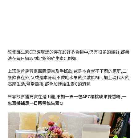
縱使維生素
C
已經廣泛的存在於許多食物中
,
仍有很多的族群
,
都無
法在每日攝取到足夠的維生素
C,
例如
:
上班族普遍習慣團購便當及手搖飲
,
或是本身就不下廚的家庭
,
三
餐飲食在外
,
又或是本身就不愛吃水果的少數族群
...,
加上現代人的
高壓生活
,
常常熬夜
,
都會加速維生素
C
的消耗
單靠飲食補充實在是困難
,
不如一天一包
AFC
櫻桃玫果雙皙粉
,
一
包直接補足一日所需維生素
C!