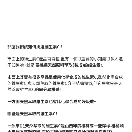
那麼我們該如何挑選維生素
C ?
市面上的維生素
C
產品百百種
,
但有一個很重要的小知識很多人還
不知道唷
~
就是
要挑選天然原料萃取
(
製成
)
的維生素
C
市面上其實有很多產品是使用化學合成的維生素
C,
雖然化學合成
的維生素
C,
與天然萃取的維生素
C
分子結構類似
,
但它畢竟只是天
然萃取維生素
C
的
同分異構體
!
一方面天然萃取維生素也會比化學合成的好吸收
~
哪些是天然萃取的維生素
C?
一般來說
,
天然萃取的維生素
C
是由西印度櫻桃或一些檸檬
.
柑橘類
水果作為萃取原料
,
而
粉末狀
(
或膠囊
)
又會比錠狀來得更好
!