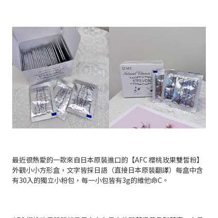
最近很熱愛的一款來自日本原裝進口的【
AFC
櫻桃玫果雙皙粉】
外觀小小方形盒，文字皆採日語（直接日本原裝翻譯）每盒中含
有
30
入的獨立小粉包，每一小包皆有
3g
的維他命
C
。