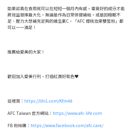
如果認真在食用就可以在短短一個月內有感，畢竟好的成分才能
將效益發揮最大化，無論是作為日常保健補給，或是因睡眠不
足、壓力大想補充足夠的維生素
C
，「
AFC
櫻桃玫果雙皙粉」都
可以一一滿足！
推薦給愛美的大家！
歡迎加入愛美行列，打造紅潤好氣色
♥️
這裡買：
https://lihi1.com/Kfm48
AFC Taiwan
官方網站：
https://www.afc-life.com
FB
粉絲團：
https://www.facebook.com/afc.care/