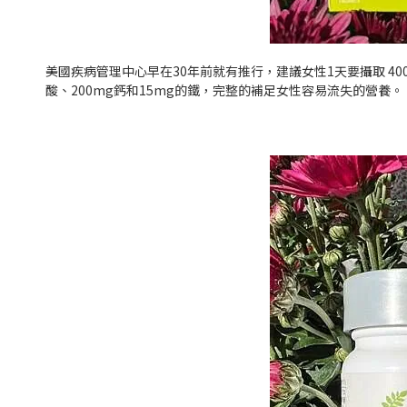
美國疾病管理中心早在
30
年前就有推行，建議女性
1
天要攝取
40
酸、
200mg
鈣和
15mg
的鐵，完整的補足女性容易流失的營養。