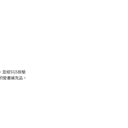
，並經
SGS
檢驗
的營養補充品。