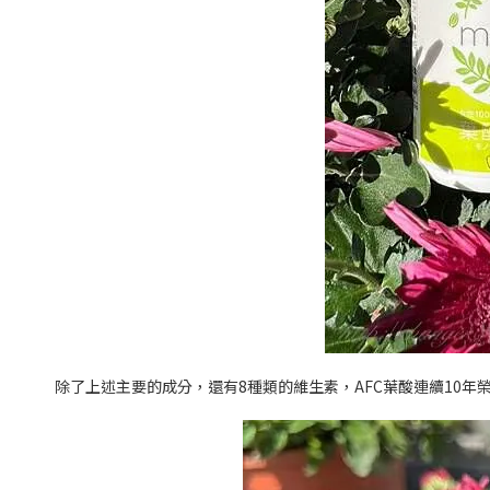
除了上述主要的成分，還有
8
種類的維生素，
AFC
葉酸連續
10
年