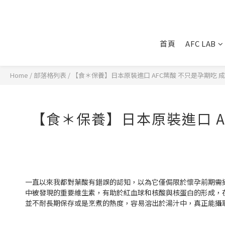
首頁
AFC LAB
Home
/
部落格列表
/
【食＊保養】日本原裝進口 AFC葉酸 不只是孕期吃
【食＊保養】日本原裝進口 A
一直以來我都對葉酸有錯誤的認知，以為它僅侷限於懷孕前期需
中被發現的重要維生素，有助於紅血球和核酸與核蛋白的形成，
並不耐長期保存或是烹煮的熱度，容易溶出於湯汁中，真正能攝