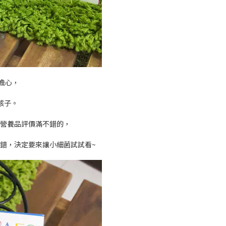
擔心，
孩子。
兒營養品評價滿不錯的，
不錯，決定要來讓小細菌試試看~