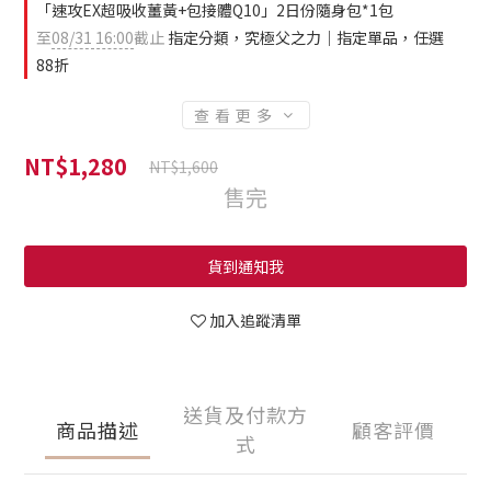
「速攻EX超吸收薑黃+包接體Q10」2日份隨身包*1包
至
08/31 16:00
截止
指定分類，究極父之力｜指定單品，任選
88折
查看更多
NT$1,280
NT$1,600
售完
貨到通知我
加入追蹤清單
送貨及付款方
商品描述
顧客評價
式