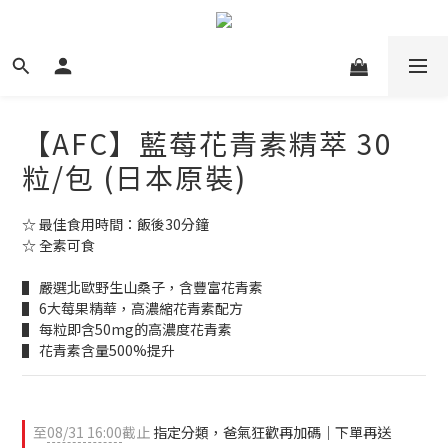
【AFC】藍莓花青素精萃 30
粒/包 (日本原裝)
☆ 最佳食用時間：飯後30分鐘
☆ 全素可食
▌ 嚴選北歐野生山桑子，含豐富花青素
▌ 6大莓果精華，高濃縮花青素配方
▌ 每粒即含50mg的高濃度花青素
▌ 花青素含量500%提升
至
08/31 16:00
截止
指定分類，爸氣狂歡再加碼｜下單再送