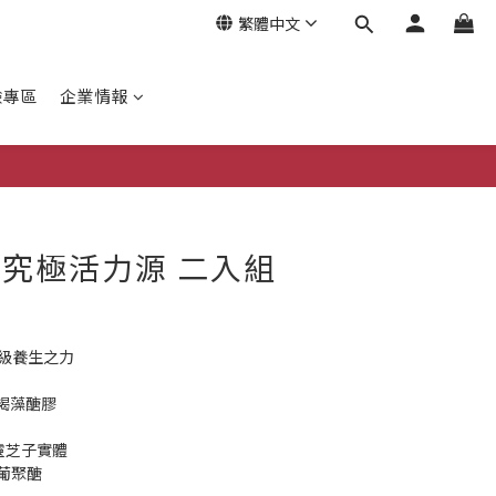
繁體中文
驗專區
企業情報
立即購買
新究極活力源 二入組
高級養生之力
褐藻醣膠
靈芝子實體
葡聚醣