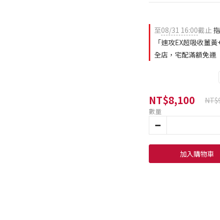
至
08/31 16:00
截止
指
「速攻EX超吸收薑黃+
全店，宅配滿額免運
NT$8,100
NT$
數量
加入購物車