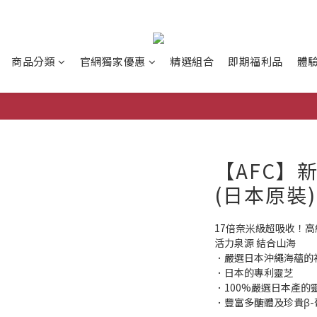
商品分類
官網獨家優惠
精選組合
即期福利品
體
【AFC】
(日本原裝)
17倍奈米級超吸收！
活力泉源 結合山海
．嚴選日本沖繩海蘊的
．日本的專利靈芝
．100%嚴選日本產的
．豐富多醣體及珍貴β-