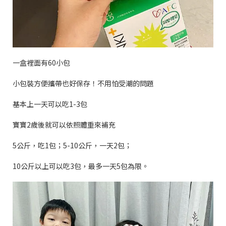
一盒裡面有
60
小包
小包裝方便攜帶也好保存！不用怕受潮的問題
基本上一天可以吃
1-3
包
寶寶
2
歲後就可以依照體重來補充
5
公斤，吃
1
包；
5-10
公斤，一天
2
包；
10
公斤以上可以吃
3
包，最多一天
5
包為限。