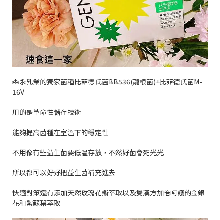
森永乳業的獨家菌種比菲德氏菌
BB536(
龍根菌
)+
比菲德氏菌
M-
16V
用的是革命性儲存技術
能夠提高菌種在室溫下的穩定性
不用像有些益生菌要低溫存放，不然好菌會死光光
所以都可以好好把益生菌補充進去
快適對策還有添加天然玫瑰花瓣萃取以及雙漢方加倍呵護的金銀
花和紫蘇葉萃取