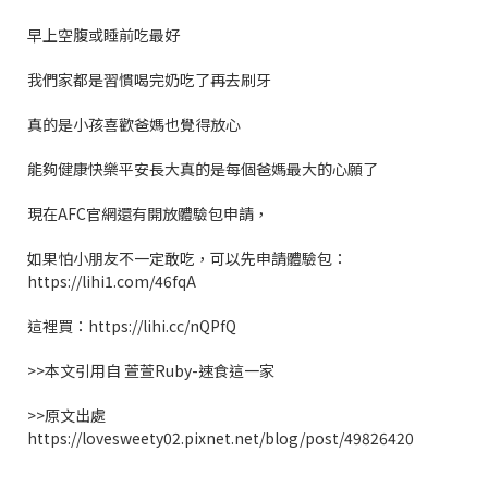
早上空腹或睡前吃最好
我們家都是習慣喝完奶吃了再去刷牙
真的是小孩喜歡爸媽也覺得放心
能夠健康快樂平安長大真的是每個爸媽最大的心願了
現在
AFC
官網還有開放體驗包申請，
如果怕小朋友不一定敢吃，可以先申請體驗包：
https://lihi1.com/46fqA
這裡買：
https://lihi.cc/nQPfQ
>>
本文引用自
萱萱
Ruby-
速食這一家
>>
原文出處
https://lovesweety02.pixnet.net/blog/post/49826420