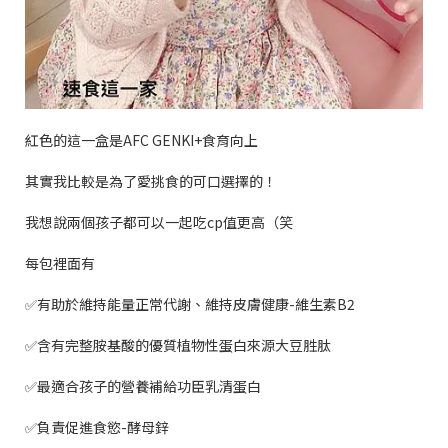
紅色的這一盒是
AFC GENKI+
食育向上
其實我比較是為了愛挑食的可口選擇的！
我想說兩個孩子都可以一起吃
cp
值更高（笑
每包裡面有
✅
有助於維持能量正常代謝、維持皮膚健康
-
維生素
B2
✅
含有完整胺基酸的優質植物性蛋白來源大豆胜肽
✅
最適合孩子的營養補給功臣乳清蛋白
✅
負責促進食慾
-
酵母鋅