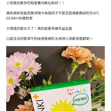
小孩真的要多吃點營養均衡比較好！！
再來再來就是我覺得現今每個孩子不管怎麼樣都應該吃吃
AFC
GENKI+
快適對策
大環境改變太大了！真的是要多補充益生菌
口感淡淡的香草牛奶味很像再吃冰淇淋小孩都很喜歡呢～