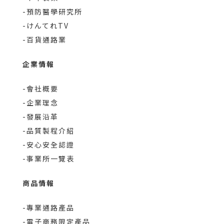
-預防醫學研究所
-けんてれTV
-百貨通路業
企業情報
-會社概要
-企業理念
-發展沿革
-品質製程介紹
-安心安全認證
-事業所一覽表
商品情報
-專業通路產品
-電子商務限定產品