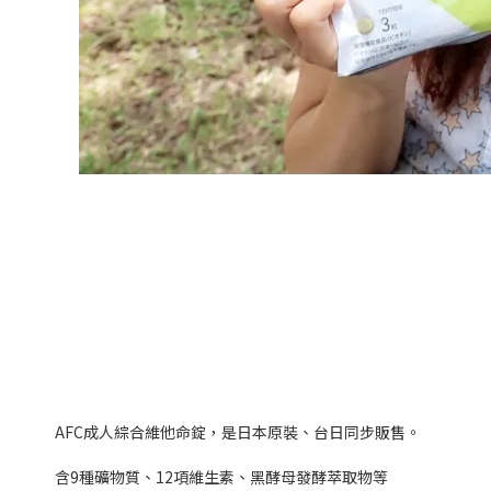
AFC
成人綜合維他命錠，是日本原裝、台日同步販售。
含
9
種礦物質、
12
項維生素、黑酵母發酵萃取物等