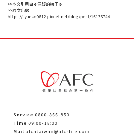
>>本文引用自 ɞ 偶疑的梅子 ʚ
>>原文出處
https://syueko0612.pixnet.net/blog/post/16136744
Service
0800-866-850
Time
09:00-18:00
Mail
afcataiwan@afc-life.com