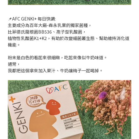
📌AFC GENKI+ 每日快調:
主要成分為百年大廠-森永乳業的獨家菌種，
比菲德氏龍根菌BB536、孢子型乳酸菌，
植物性乳酸菌K1+K2，有助於改變細菌叢生態、幫助維持消化道
機能。
粉末是白色的看起來很細緻，吃起來像似牛奶味道。
通常，
我都把這個拿來加入果汁、牛奶讓梅子一起喝掉。