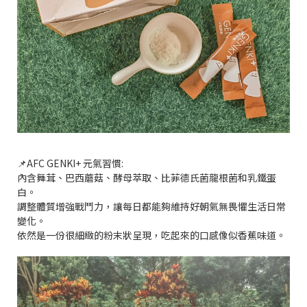
📌AFC GENKI+ 元氣習慣:
內含舞茸、巴西蘑菇、酵母萃取、比菲德氏菌龍根菌和乳鐵蛋
白。
調整體質增強戰鬥力，讓每日都能夠維持好朝氣無畏懼生活日常
變化。
依然是一份很細緻的粉末狀呈現，吃起來的口感像似香蕉味道。