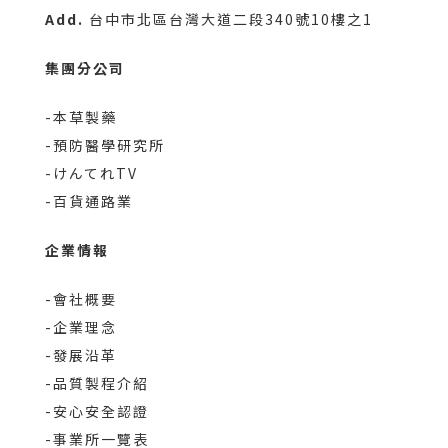
Add.
台中市北區台灣大道二段340號10樓之1
集團分公司
-本草製藥
-預防醫學研究所
-けんてれTV
-百貨通路業
企業情報
-會社概要
-企業理念
-發展沿革
-品質製程介紹
-安心安全認證
-事業所一覽表