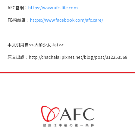
AFC官網：
https://www.afc-life.com
FB粉絲團：
https://www.facebook.com/afc.care/
本文引用自<< 大齡少女-lai >>
原文出處：http://chachalai.pixnet.net/blog/post/312253568