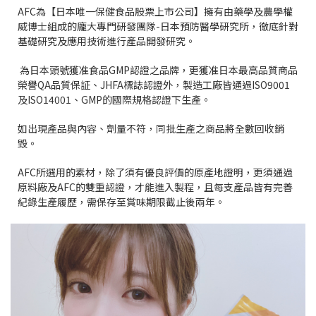
AFC為【日本唯一保健食品股票上市公司】擁有由藥學及農學權
威博士組成的龐大專門研發團隊-日本預防醫學研究所，徹底針對
基礎研究及應用技術進行產品開發研究。
為日本頭號獲准食品GMP認證之品牌，更獲准日本最高品質商品
榮譽QA品質保証、JHFA標誌認證外，製造工廠皆通過ISO9001
及ISO14001、GMP的國際規格認證下生產。
如出現產品與內容、劑量不符，同批生產之商品將全數回收銷
毀。
AFC所選用的素材，除了須有優良評價的原產地證明，更須通過
原料廠及AFC的雙重認證，才能進入製程，且每支產品皆有完善
紀錄生產履歷，需保存至賞味期限截止後兩年。