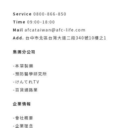
Service
0800-866-850
Time
09:00-18:00
Mail
afcataiwan@afc-life.com
Add.
台中市北區台灣大道二段340號10樓之1
集團分公司
-本草製藥
-預防醫學研究所
-けんてれTV
-百貨通路業
企業情報
-會社概要
-企業理念