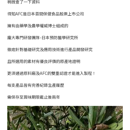
稍微查了一下資料
得知
AFC
是日本首間保健食品股票上市公司
擁有由藥學及農學權威博士組成的
龐大專門研發團隊
-
日本預防醫學研究所
徹底針對基礎研究及應用技術進行產品開發研究
且所選用的素材有優良評價的原產地證明
更須通過原料廠及
AFC
的雙重認證才能進入製程！
每支產品皆有完善紀錄生產履歷
需保存至賞味期限截止後兩年