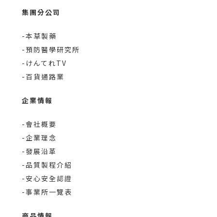
集團分公司
-本草製藥
-預防醫學研究所
-けんてれTV
-百貨通路業
企業情報
-會社概要
-企業理念
-發展沿革
-品質製程介紹
-安心安全認證
-事業所一覽表
商品情報