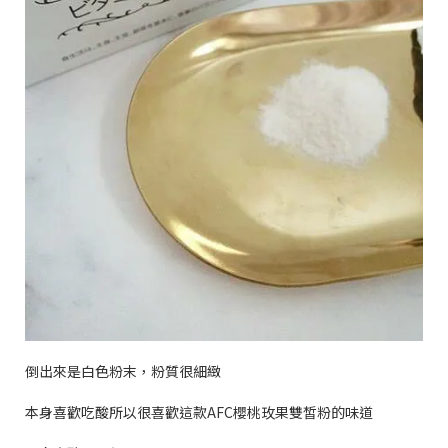
倒出來是白色粉末，粉質很細緻
本身喜歡吃酸所以很喜歡這款
AFC
櫻桃玫果雙皙粉的味道