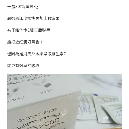
一盒
30
包
/
每包
3g
嚴選西印度櫻桃再加上玫瑰果
有了維他命
C
雙天后聯手
能打造紅潤好氣色！
也因為是用天然水果萃取維生素
C
能更有效率的吸收