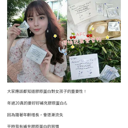
大家應該都知道膠原蛋白對女孩子的重要性！
年過
20
真的要好好補充膠原蛋白
💪
因為隨著年齡增長，會逐漸流失
平時我有補充膠原蛋白的習慣