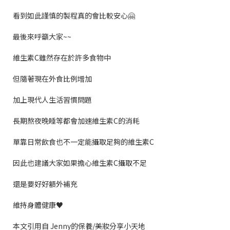
看到如此謹慎的製程真的會比較安心
🤗
最後來呼籲大家
~~
維生素
C
雖然存在於許多食物中
但隨著現在外食比例增加
加上現代人生活習慣問題
長期熬夜晚睡等都會加速維生素
C
的消耗
單靠日常飲食也不一定能攝取足夠的維生素
C
因此也建議大家如果擔心維生素
C
攝取不足
還是要好好額外補充
維持身體健康
♥️
本文引用自
Jenny
的保養
/
美妝分享小天地