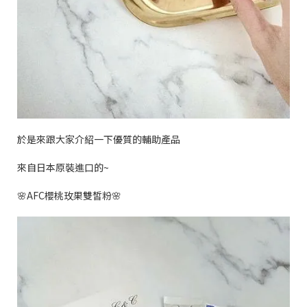
於是來跟大家介紹一下優質的輔助產品
來自日本原裝進口的
~
🌸AFC
櫻桃玫果雙皙粉
🌸