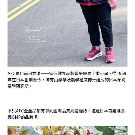
AFC
是目前日本唯一一家保健食品製造廠股票上市公司，從
1969
年在日本創業至今，擁有由藥學及農學權威博士組成的日本預防
醫學研究所。
不只
AFC
全產品都有拿到國際品質認證標誌，還是日本首獲准食
品
GMP
的品牌呢