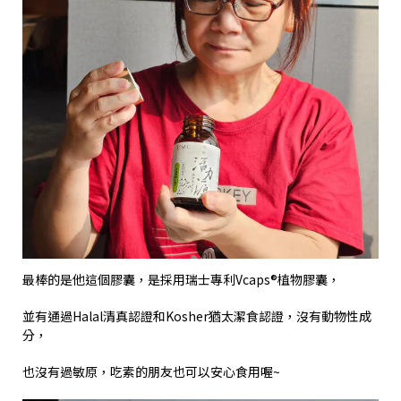
最棒的是他這個膠囊，是採用瑞士專利
Vcaps®
植物膠囊，
並有通過
Halal
清真認證和
Kosher
猶太潔食認證，沒有動物性成
分，
也沒有過敏原，吃素的朋友也可以安心食用喔
~