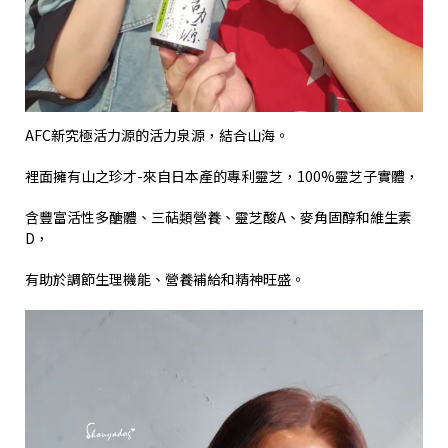
AFC
新究極活力源的活力泉源，結合山海。
裡面擁有山之珍才
-
來自日本產的專利靈芝，
100%
靈芝子實體，
含豐富活性多醣體、三萜類營養、靈芝酸
A
、麥角固醇和維生素
D
，
有助於調節生理機能、營養補給和精神旺盛。