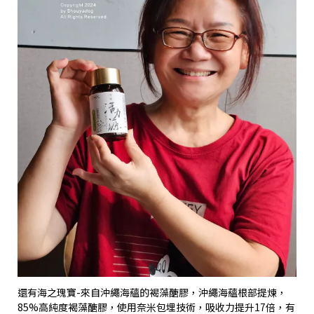
還有海之瑰寶
-
來自沖繩海蘊的褐藻醣膠，沖繩海蘊根部提煉，
85%
高純度褐藻醣膠，使用奈米包埋技術，吸收力提升
17
倍，有