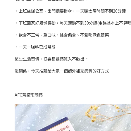
‧上班坐辦公室、出門還要撐傘，一天曬太陽時間不到20分鐘
‧下班回家好累懶得動，每天運動不到30分鐘(走路基本上不算嘿
·飲食不正常、重口味、挑食偏食、不愛吃深色蔬菜
·一天一咖啡已成常態
這些生活習慣，很容易讓鈣質入不敷出…
沒關係，今天推薦給大家一個額外補充鈣質的好方式
AFC菁鑽珊瑚鈣