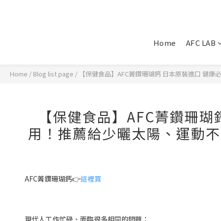
Home
AFC LAB
Home
/
Blog list page
/
【保健食品】AFC菁鑽珊瑚鈣 日本原裝進口 健
【保健食品】AFC菁鑽珊瑚
用！推薦給少曬太陽、運動不
AFC菁鑽珊瑚鈣👉
這裡買
現代人工作忙碌、面臨很多相同的問題：