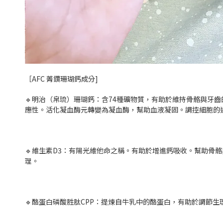
［AFC 菁鑽珊瑚鈣成分]
🔹明治（帛琉）珊瑚鈣：含74種礦物質，有助於維持骨骼與牙
應性。活化凝血酶元轉變為凝血酶，幫助血液凝固。調控細胞的
🔹維生素D3：有陽光維他命之稱。有助於增進鈣吸收。幫助骨
理。
🔹酪蛋白磷酸胜肽CPP：提煉自牛乳中的酪蛋白，有助於調節