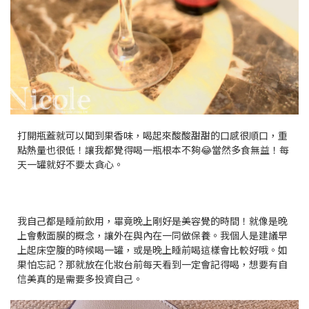
打開瓶蓋就可以聞到果香味，喝起來酸酸甜甜的口感很順口，重
點熱量也很低！讓我都覺得喝一瓶根本不夠😂當然多食無益！每
天一罐就好不要太貪心。
我自己都是睡前飲用，畢竟晚上剛好是美容覺的時間！就像是晚
上會敷面膜的概念，讓外在與內在一同做保養。我個人是建議早
上起床空腹的時候喝一罐，或是晚上睡前喝這樣會比較好哦。如
果怕忘記？那就放在化妝台前每天看到一定會記得喝，想要有自
信美真的是需要多投資自己。