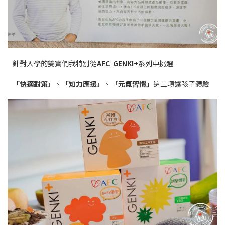
針對入學的雙寶們我特別從
AFC
GENKI+
系列中挑選
「快適對策」
、
「知力應援」
、
「元氣習慣」
這三項讓孩子體驗