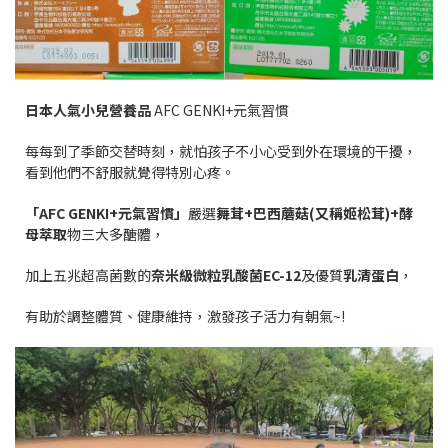
日本人氣小兒營養品
AFC GENKI+元氣習慣
每每到了季節交替時刻，就怕孩子不小心受到外在環境的干擾，
看到他們不舒服就覺得特別心疼。
「
AFC GENKI+
元氣習慣」
嚴選
舞茸
+
巴西蘑菇
(
又稱姬松茸
)+
酵
母萃取
物三大多醣體，
加上五兆超高菌數的
奈米級微粒乳酸菌
EC-12
及優質
乳清蛋白
，
有助於調整體質、健康維持，激發孩子活力有朝氣~!