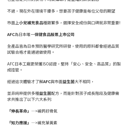
不過，現在外在環境干擾多，想要孩子健康是每位父母的期望
市面上
小兒補充食品
種類繁多，選擇安全成份與口碑就非常重要!
AFC
為日本唯一
保健食品股票上市公司
全產品皆為日本預防醫學研究所研發，使用的原料都會經過品質
試驗合格才能通過做使用。
AFC日本工廠更榮獲ISO認證，堅持「安心、安全、高品質」的製
成控管。
經過這次體驗才了解
AFC
與市面
益生菌
大不相同，
並非純粹提供多種
益生菌
配方，而是針對孩子成長階段及健康需
求共推出了以下六大系列:
「伸長革命」
—>補鈣好骨氣
「知力應援」
—>補充葉黃素