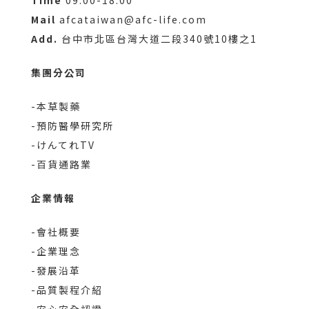
Mail
afcataiwan@afc-life.com
Add.
台中市北區台灣大道二段340號10樓之1
集團分公司
-本草製藥
-預防醫學研究所
-けんてれTV
-百貨通路業
企業情報
-會社概要
-企業理念
-發展沿革
-品質製程介紹
-安心安全認證