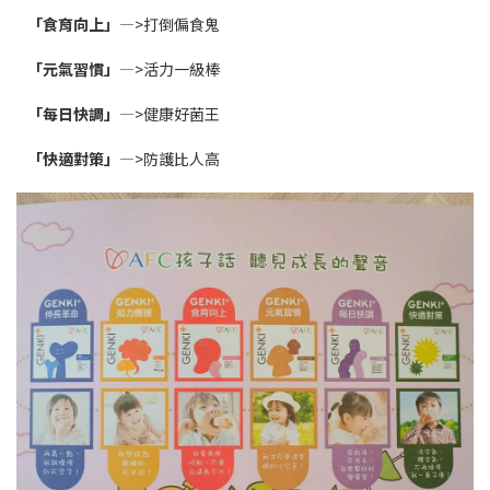
「食育向上」
—>打倒偏食鬼
「元氣習慣」
—>活力一級棒
「每日快調」
—>健康好菌王
「快適對策」
—>防護比人高