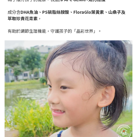
成分含
DHA
魚油、
PS
磷脂絲胺酸、
FloraGlo
葉黃素、山桑子及
萃取珍貴花青素
，
有助於調節生理機能，守護孩子的「晶彩世界」。