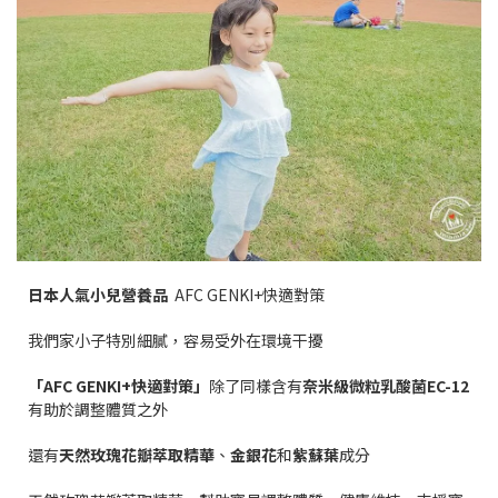
日本人氣小兒營養品
AFC GENKI+快適對策
我們家小子特別細膩，容易受外在環境干擾
「
AFC GENKI+
快適對策」
除了同樣含有
奈米級微粒乳酸菌
EC-12
有助於調整體質之外
還有
天然玫瑰花瓣萃取精華
、
金銀花
和
紫蘇葉
成分