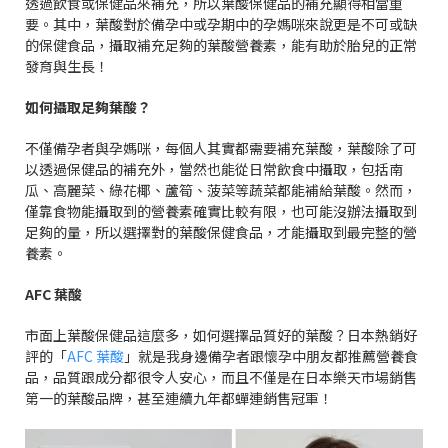
透過飲食或保健品來補充，所以葉酸保健品的補充顯得相當重
要。其中，葉酸對於備孕中或孕期中的孕媽咪來說更是不可或缺
的保健食品，攝取補充足夠的葉酸營養素，能有助於胎兒的正常
發育與生長！
如何攝取足夠葉酸？
不僅備孕者與孕媽咪，每個人其實都需要補充葉酸，葉酸除了可
以透過保健品的補充外，當然也能從日常飲食中攝取，包括南
瓜、高麗菜、綠花椰、蘆筍、菠菜等蔬菜都能補給葉酸。然而，
僅靠食物能攝取到的營養素確實比較有限，也可能沒辦法攝取到
足夠的量，所以選擇對的葉酸保健食品，才能攝取到最完整的營
養素。
AFC
葉酸
市面上葉酸保健品這麼多，如何選擇品質好的葉酸？日本熱銷好
評的「
AFC
葉酸
」就是我身邊備孕者跟懷孕中朋友都推薦營養食
品，品質跟成分都很令人安心，而且不僅是在日本樂天市場銷售
第一的葉酸品牌，甚至連續九年都蟬連銷售冠軍！