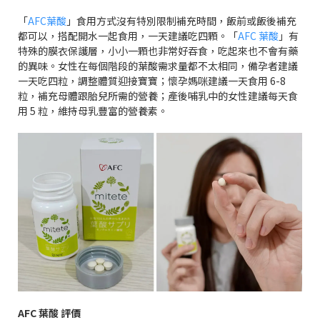
「
AFC
葉酸
」食用方式沒有特別限制補充時間，飯前或飯後補充
都可以，搭配開水一起食用，一天建議吃四顆。「
AFC
葉酸
」有
特殊的膜衣保護層，小小一顆也非常好吞食，吃起來也不會有藥
的異味。女性在每個階段的葉酸需求量都不太相同，備孕者建議
一天吃四粒，調整體質迎接寶寶；懷孕媽咪建議一天食用
6-8
粒，補充母體跟胎兒所需的營養；產後哺乳中的女性建議每天食
用
5
粒，維持母乳豐富的營養素。
AFC
葉酸
評價