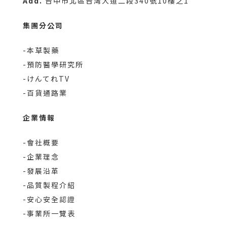
Add.
台中市北區台灣大道二段340號10樓之1
集團分公司
-本草製藥
-預防醫學研究所
-けんてれTV
-百貨通路業
企業情報
-會社概要
-企業理念
-發展沿革
-品質製程介紹
-安心安全認證
-事業所一覽表