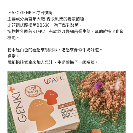
📌AFC GENKI+ 每日快調:
主要成分為百年大廠-森永乳業的獨家菌種，
比菲德氏龍根菌BB536、孢子型乳酸菌，
植物性乳酸菌K1+K2，有助於改變細菌叢生態、幫助維持消化道
機能。
粉末是白色的看起來很細緻，吃起來像似牛奶味道。
通常，
我都把這個拿來加入果汁、牛奶讓梅子一起喝掉。