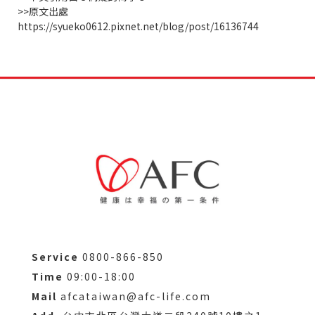
>>原文出處
https://syueko0612.pixnet.net/blog/post/16136744
Service
0800-866-850
Time
09:00-18:00
Mail
afcataiwan@afc-life.com