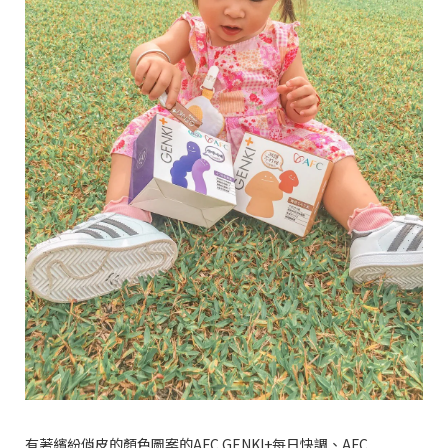
有著繽紛俏皮的顏色圖案的AFC GENKI+每日快調、AFC