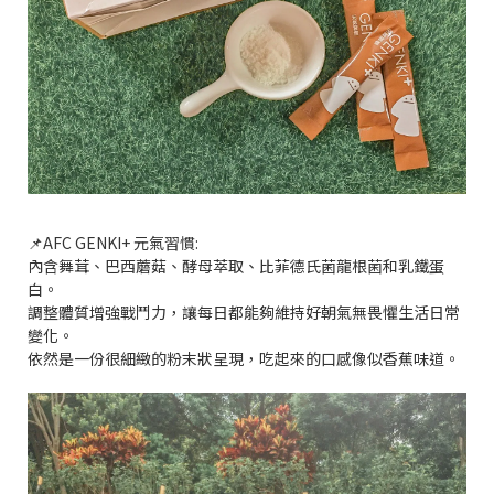
📌AFC GENKI+ 元氣習慣:
內含舞茸、巴西蘑菇、酵母萃取、比菲德氏菌龍根菌和乳鐵蛋
白。
調整體質增強戰鬥力，讓每日都能夠維持好朝氣無畏懼生活日常
變化。
依然是一份很細緻的粉末狀呈現，吃起來的口感像似香蕉味道。