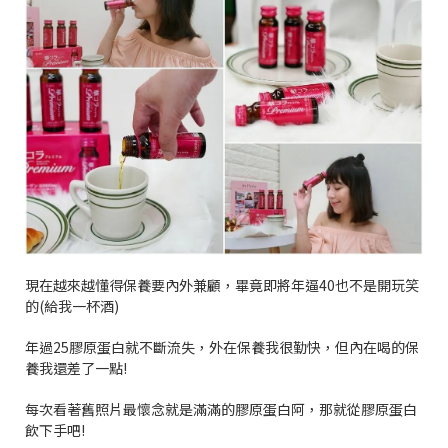
現在越來越懂得保養要內外兼顧，畢竟即將年逼
40
也不是開玩笑
的
(
給我一杯酒
)
年過
25
膠原蛋白就不斷流失，外在保養我很勤快，但內在喝的保
養我還差了一點
!
每次看著舊照片最懷念就是滿滿的膠原蛋白阿，那就從膠原蛋白
飲下手吧
!