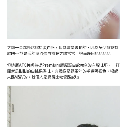
之前一直都是吃膠原蛋白粉，但其實蠻害怕的，因為多少都會有
腥味
~~
於是我的膠原蛋白補充之路常常半途而廢阿哈哈哈哈
但這瓶
AFC
美妍拉提
Premium
膠原蛋白飲完全沒有腥味耶，一打
開就是甜甜的白桃果香味，有點像是蘋果汁的半透明褐色，喝起
來酸
V
酸
V
的，我個人是覺得比較偏酸感啦