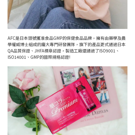
AFC
是日本頭號獲准食品
GMP
的保健食品品牌，擁有由藥學及農
學權威博士組成的龐大專門研發團隊，旗下的產品更式通過日本
QA
品質保證、
JHFA
標章認證，製造工廠還通過了
ISO9001
、
ISO14001
、
GMP
的國際規格認證
!