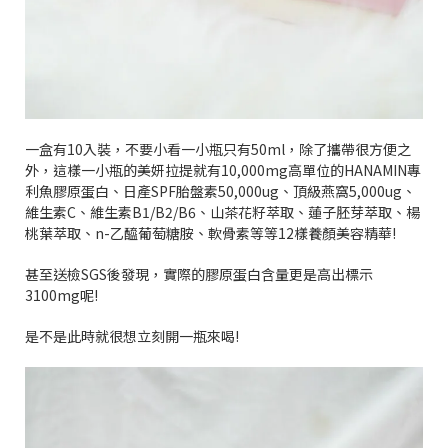
一盒有
10
入裝，不要小看一小瓶只有
50ml
，除了攜帶很方便之
外，這樣一小瓶的美妍拉提就有
10,000mg
高單位的
HANAMIN
專
利魚膠原蛋白、日產
SPF
胎盤素
50,000ug
、頂級燕窩
5,000ug
、
維生素
C
、維生素
B1/B2/B6
、山茶花籽萃取、蓮子胚芽萃取、楊
桃葉萃取、
n-
乙醯葡萄糖胺、軟骨素等等
12
樣養顏美容精華
!
甚至送檢
SGS
後發現，實際的膠原蛋白含量更是高出標示
3100mg
呢
!
是不是此時就很想立刻開一瓶來喝
!