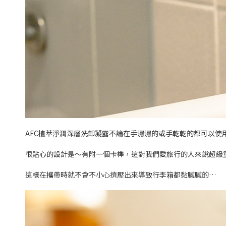
AFC植萃淨潤深層洗卸凝露不論在手濕濕的或手乾乾的都可以使
很貼心的設計是～有附一個卡榫，這對我們愛旅行的人來說超級
這樣在攜帶時就不會不小心擠壓出來導致行李箱都黏膩膩的…