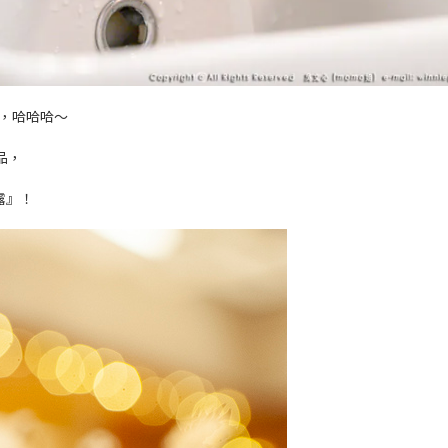
，哈哈哈～
品，
露』！