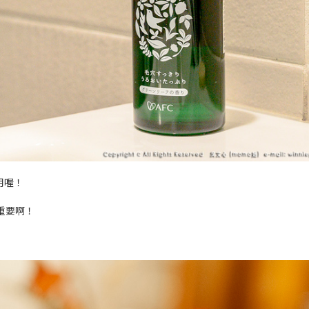
用喔！
重要啊！