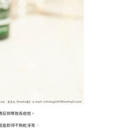
潤反倒導致長痘痘，
或是卸得不夠乾淨等…