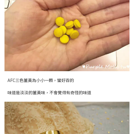
AFC三色薑黃為小小一顆，蠻好吞的
味道是淡淡的薑黃味，不會覺得有奇怪的味道