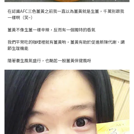
在認識AFC三色薑黃之前我一直以為薑黃就是生薑，千萬別跟我
一樣啊（笑~）
薑黃不像生薑一樣辛辣，反而有一個獨特的香氣
我們平常吃的咖哩裡就有薑黃喲，薑黃有助於促進新陳代謝、調
節生理機能
隨著養生風氣盛行，也颳起一股薑黃保健風呀