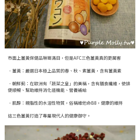
市面上薑黃保健品琳瑯滿目，但是AFC三色薑黃真的更厲害
．薑黃：嚴選日本極上品質的春、秋、紫薑黃，含有薑黃素
．朝鮮薊：在歐洲有「蔬菜之皇」的美稱，含有膳食纖維，使排
便順暢、幫助維持消化道機能、營養補給
．肌醇：親脂性的水溶性物質，俗稱維他命B8，健康的維持
這三色薑黃打造了專屬現代人的健康御守。