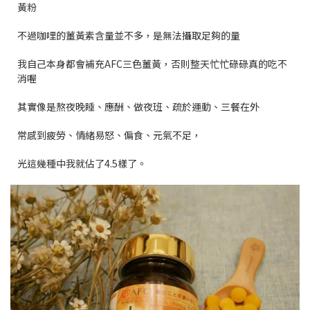
黃粉
不過咖哩的薑黃素含量並不多，是無法攝取足夠的量
我自己本身都會補充AFC三色薑黃，否則整天忙忙碌碌真的吃不
消喔
其實像是熬夜晚睡、應酬、做夜班、疏於運動、三餐在外
常感到疲勞、情緒易怒、偏食、元氣不足，
光這幾種中我就佔了4.5樣了。